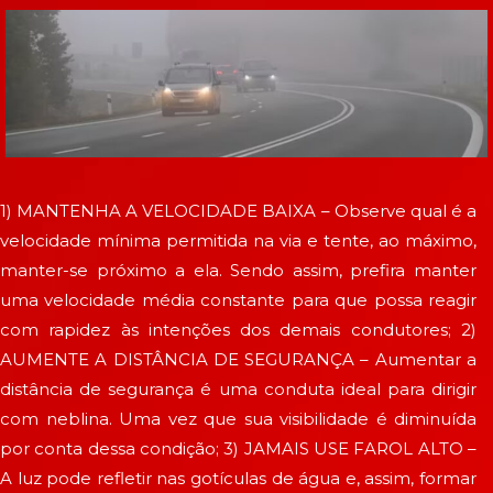
1) MANTENHA A VELOCIDADE BAIXA – Observe qual é a
velocidade mínima permitida na via e tente, ao máximo,
manter-se próximo a ela. Sendo assim, prefira manter
uma velocidade média constante para que possa reagir
com rapidez às intenções dos demais condutores; 2)
AUMENTE A DISTÂNCIA DE SEGURANÇA – Aumentar a
distância de segurança é uma conduta ideal para dirigir
com neblina. Uma vez que sua visibilidade é diminuída
por conta dessa condição; 3) JAMAIS USE FAROL ALTO –
A luz pode refletir nas gotículas de água e, assim, formar