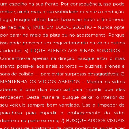
um espelho na sua frente. Por consequência, isso pode
reduzir, ainda mais, a sua visibilidade durante a condução.
Logo, busque utilizar faróis baixos ao notar o fenômeno
de neblina; 4) PARE EM LOCAL SEGURO – Nunca opte
por parar no meio da pista ou no acostamento. Porque
isso pode provocar um engavetamento na via ou outros
acidentes; 5) FIQUE ATENTO AOS SINAIS SONOROS –
Concentre-se apenas na direção. Busque estar o mais
atento possível aos sinais sonoros — buzinas, sirenes e
sons de colisão — para evitar surpresas desagradáveis; 6)
MANTENHA OS VIDROS ABERTOS – Manter os vidros
abertos é uma dica essencial para impedir que eles
embacem. Desta maneira, busque deixar o interior do
seu veículo sempre bem ventilado. Use o limpador de
para-brisa para impedir o embaçamento do vidro
dianteiro na parte externa; 7) BUSQUE APOIOS VISUAIS
– As faixas de sinalização da pista podem te ajudar a ter