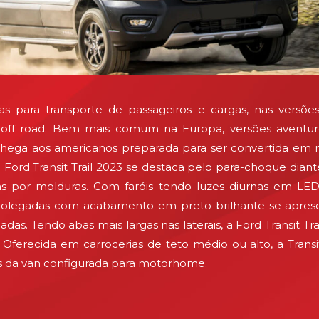
s para transporte de passageiros e cargas, nas versõe
f road. Bem mais comum na Europa, versões aventure
023 chega aos americanos preparada para ser convertida
 Ford Transit Trail 2023 se destaca pelo para-choque diant
s por molduras. Com faróis tendo luzes diurnas em LED,
 16 polegadas com acabamento em preto brilhante se apr
as. Tendo abas mais largas nas laterais, a Ford Transit 
erecida em carrocerias de teto médio ou alto, a Transit T
s da van configurada para motorhome.