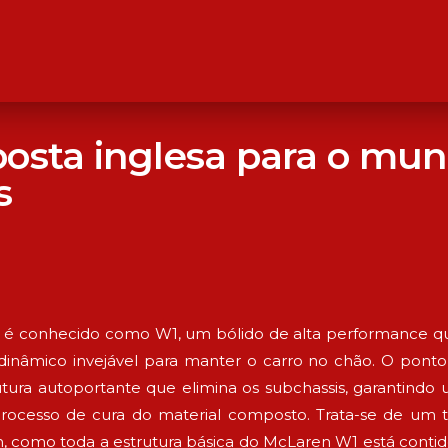
osta inglesa para o mu
s
é conhecido como W1, um bólido de alta performance que 
nâmico invejável para manter o carro no chão. O ponto 
ura autoportante que elimina os subchassis, garantindo u
rocesso de cura do material composto. Trata-se de um 
m, como toda a estrutura básica do McLaren W1 está contid