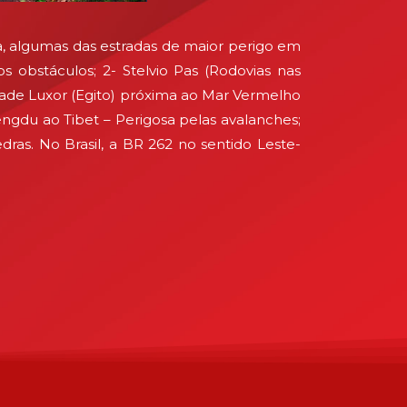
ra, algumas das estradas de maior perigo em
 obstáculos; 2- Stelvio Pas (Rodovias nas
idade Luxor (Egito) próxima ao Mar Vermelho
engdu ao Tibet – Perigosa pelas avalanches;
as. No Brasil, a BR 262 no sentido Leste-