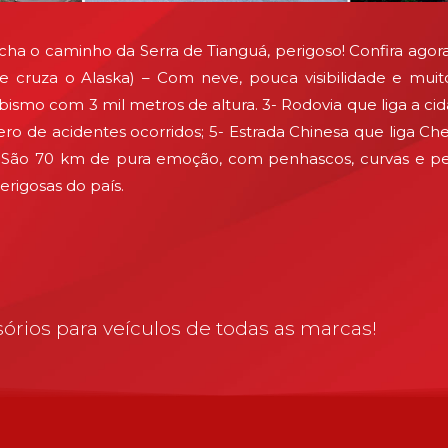
acha o caminho da Serra de Tianguá, perigoso! Confira ago
cruza o Alaska) – Com neve, pouca visibilidade e muitos
bismo com 3 mil metros de altura. 3- Rodovia que liga a c
ro de acidentes ocorridos; 5- Estrada Chinesa que liga Ch
– São 70 km de pura emoção, com penhascos, curvas e pedr
rigosas do país.
órios para veículos de todas as marcas!